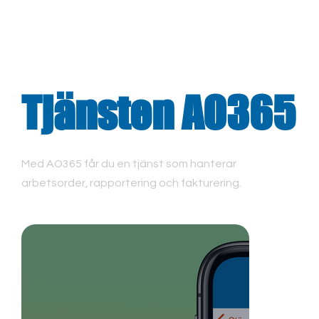
AO365
Tjänsten AO365
Med AO365 får du en tjänst som hanterar
arbetsorder, rapportering och fakturering.