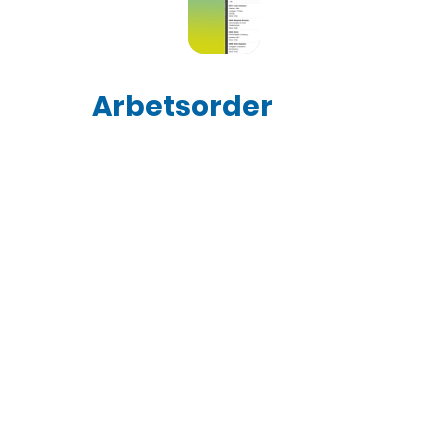
Arbetsorder
Arbetsordern blir en intern
kommunikationsplattform där
ni hanterar information om
jobbet, bilder, ritningar och
andra dokument. Planera vem
som ska utföra vilken
arbetsorder och vart det ska
utföras. Skapa egna
ordertyper för
att kategorisera dina jobb
samt sortera och filtrera för