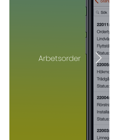
Arbetsorder